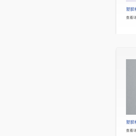
塑胶
查看详
塑胶
查看详