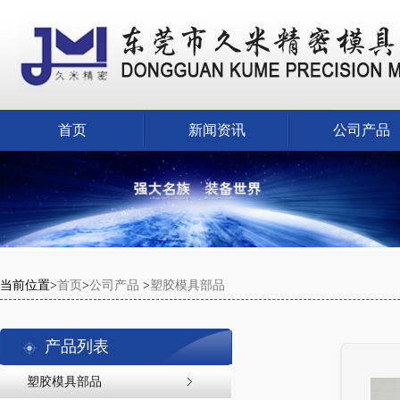
首页
新闻资讯
公司产品
当前位置>
首页
>
公司产品
>
塑胶模具部品
产品列表
塑胶模具部品