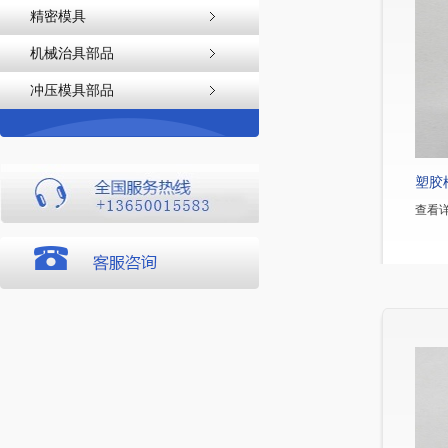
精密模具
机械治具部品
冲压模具部品
塑胶
查看详