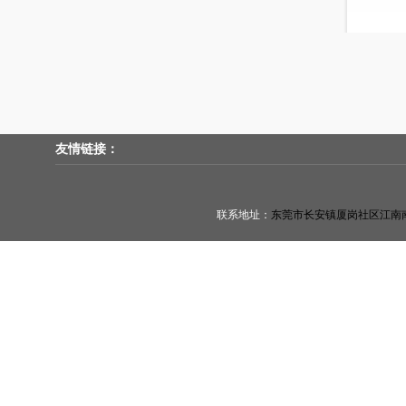
友情链接：
联系地址：
东莞市长安镇厦岗社区江南南